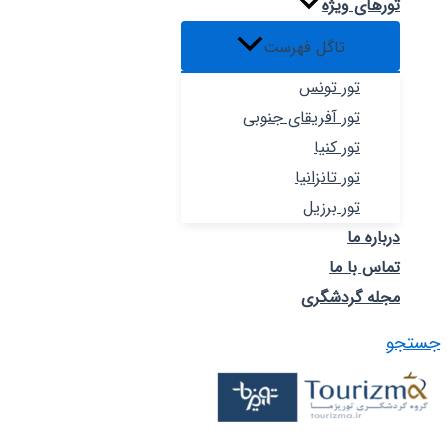
تورهای ویژه
تاگل فهرست
تور تونس
تور آفریقای جنوبی
تور کنیا
تور تانزانیا
تور برزیل
درباره ما
تماس با ما
مجله گردشگری
جستجو