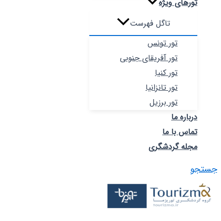
تورهای ویژه
تاگل فهرست
تور تونس
تور آفریقای جنوبی
تور کنیا
تور تانزانیا
تور برزیل
درباره ما
تماس با ما
مجله گردشگری
جستجو