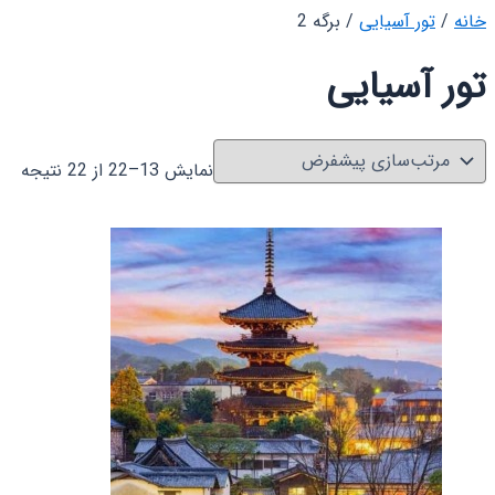
خانه
/
تور آسیایی
/ برگه 2
تور آسیایی
نمایش 13–22 از 22 نتیجه