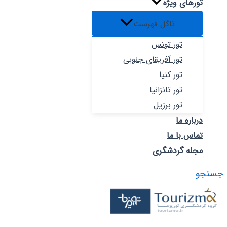
تورهای ویژه
تاگل فهرست
تور تونس
تور آفریقای جنوبی
تور کنیا
تور تانزانیا
تور برزیل
درباره ما
تماس با ما
مجله گردشگری
جستجو