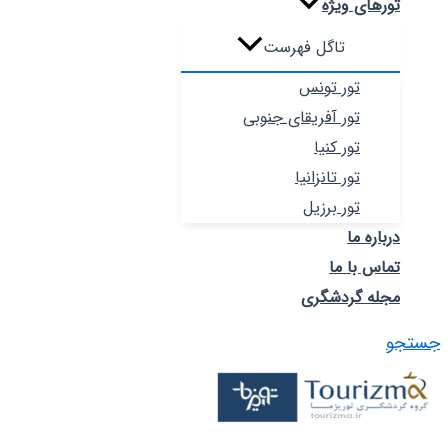
تورهای ویژه
تاگل فهرست
تور تونس
تور آفریقای جنوبی
تور کنیا
تور تانزانیا
تور برزیل
درباره ما
تماس با ما
مجله گردشگری
جستجو