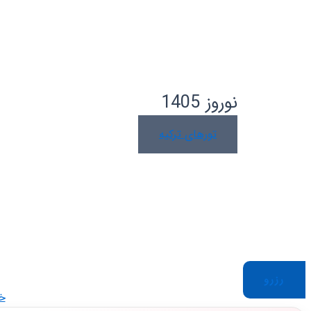
تور آنتالیا ۷ روز با پرواز معراج
نوروز 1405
تورهای ترکیه
رزرو
خا