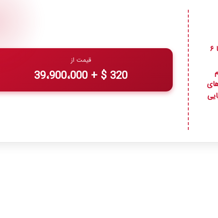
اگر به‌دنبال یک سفر خارجی بدون نیاز به ویزا، پر از تفریح، آرامش و تجربه‌ای متفاوت در سواحل مدیترانه هستید، تور ترکیه و به‌ویژه تور آنتالیا ۶
قیمت از
م
320 $ + 39،900،000
ه‌ها: شهر قدیمی (Kaleiçi) با کوچه‌های
ایی