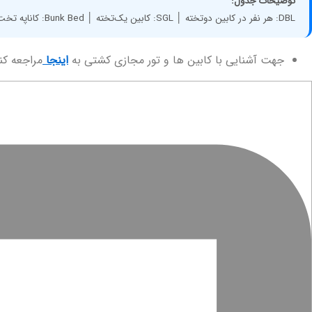
توضیحات جدول:
DBL: هر نفر در کابین دوتخته │ SGL: کابین یک‌تخته │ Bunk Bed: کاناپه تخت‌خواب شو │ CWB: کودک ۲ تا ۱۲ سال با تخت │ INF: نوزاد زیر ۲ سال
جهت آشنایی با کابین ها و تور مجازی کشتی به
اینجا
مراجعه کن