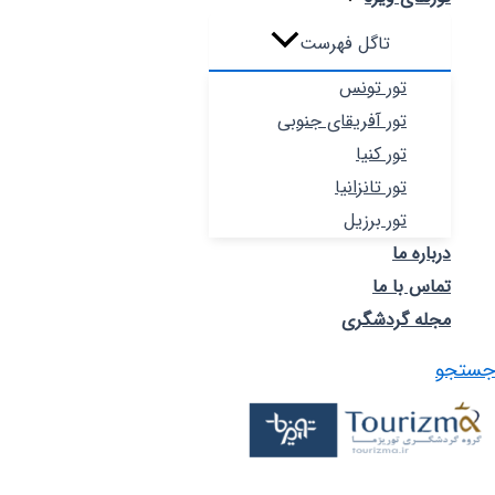
تاگل فهرست
تور تونس
تور آفریقای جنوبی
تور کنیا
تور تانزانیا
تور برزیل
درباره ما
تماس با ما
مجله گردشگری
جستجو