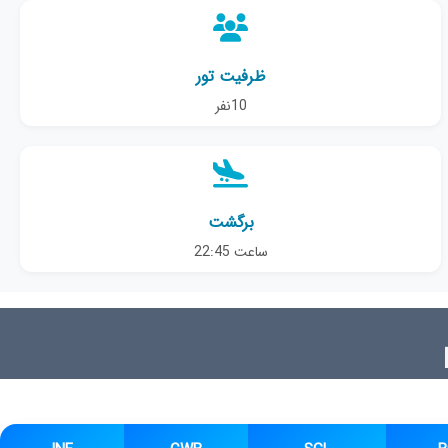
ظرفیت تور
10نفر
برگشت
ساعت 22:45