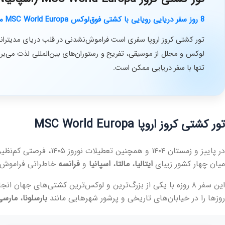
8 روز سفر دریایی رویایی با کشتی فوق‌لوکس MSC World Europa میان زیباترین بنادر مدیترانه: بارسلونا، مارسی، جنوا و والتا
تور کشتی کروز اروپا سفری است فراموش‌نشدنی در قلب دریای مدیترانه
لوکس و مجلل از موسیقی، تفریح و رستوران‌های بین‌المللی لذت می‌بری
تنها با سفر دریایی ممکن است.
تور کشتی کروز اروپا MSC World Europa
در پاییز و زمستان ۱۴۰۴ و همچنین تعطیلات نوروز ۱۴۰۵، فرصتی کم‌نظیر پیش روی شماست تا با یکی از باشکوه‌ترین کشتی‌های دنیا،
میان چهار کشور زیبای
ایتالیا
،
مالتا
،
اسپانیا
و
فرانسه
خاطراتی فراموش‌ن
این سفر ۸ روزه با یکی از بزرگ‌ترین و لوکس‌ترین کشتی‌های جهان انجام می‌شود؛ جایی که هر لحظه‌اش ترکیبی از شکوه، آسایش و ماجراجویی است.
روزها را در خیابان‌های تاریخی و پرشور شهرهایی مانند
بارسلونا
،
مارسی