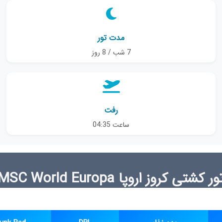
مدت تور
7 شب / 8 روز
رفت
ساعت 04:35
ور کشتی کروز اروپا MSC World Europa