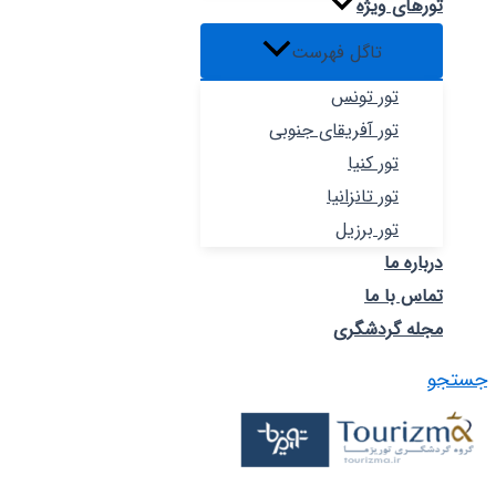
تورهای ویژه
تاگل فهرست
تور تونس
تور آفریقای جنوبی
تور کنیا
تور تانزانیا
تور برزیل
درباره ما
تماس با ما
مجله گردشگری
جستجو