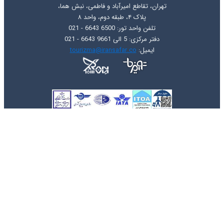
تهران، تقاطع امیرآباد و فاطمی، نبش هما،
پلاک ۴، طبقه دوم، واحد ۸
تلفن واحد تور: 6500 6643 - 021
دفتر مرکزی: 5 الی 9661 6643 - 021
ایمیل:
tourizma@iransafar.co
حقِ نشر © 2026 توریزما تراول